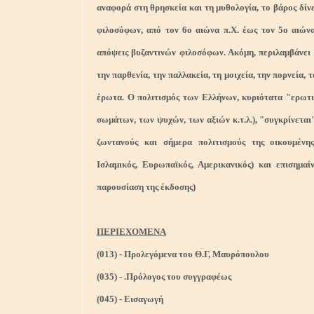
αναφορά στη θρησκεία και τη μυθολογία, το βάρος δίνε
φιλοσόφων, από τον 6ο αιώνα π.Χ. έως τον 5ο αιώνα
απόψεις βυζαντινών φιλοσόφων. Ακόμη, περιλαμβάνει σ
την παρθενία, την παλλακεία, τη μοιχεία, την πορνεία, 
έρωτα. Ο πολιτισμός των Ελλήνων, κυριότατα "ερωτι
σωμάτων, των ψυχών, των αξιών κ.τ.λ.), "συγκρίνεται
ζωντανούς και σήμερα πολιτισμούς της οικουμένης 
Ισλαμικός, Ευρωπαϊκός, Αμερικανικός) και επισημαί
παρουσίαση της έκδοσης)
ΠΕΡΙΕΧΟΜΕΝΑ
(013) - Προλεγόμενα του Θ.Γ, Μαυρόπουλου
(035) - .Πρόλογος του συγγραφέως
(045) - Εισαγωγή