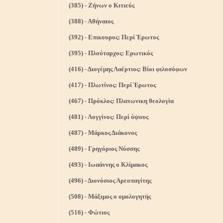
(385) - Ζήνων ο Κιτιεύς
(388) - Αθήναιος
(392) - Επικουρος: Περί Έρωτος
(395) - Πλούταρχος: Ερωτικός
(416) - Διογέμης Λαέρτιος: Βίοι φιλοσόφων
(417) - Πλωτίνος: Περί Έρωτος
(467) - Πρόκλος: Πλατωνικη θεολογία
(481) - Λογγίνος: Περί ύψους
(487) - Μάρκος Διάκονος
(489) - Γρηγόριος Νύσσης
(493) - Ιωαάννης ο Κλίμακος
(496) - Διονύσιος Αρεοπαγίτης
(508) - Μάξιμος ο ομολογητής
(516) - Φώτιος