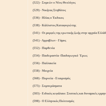
(522) - Συμεών ο Νέος Θεολόγος
(529) - Νικήτας Στηθάτος
(536) - Ηλίας ο Έκδικος
(538) - Κάλλιστος Καταφυγιώτης
(541) - Οι μορφές της ερωτικής ζωής στην αρχαία Ελλάδ
(541) - Αρραβλων - Γάμος
(552) - Παρθενία
(554) - Παιδεραστία -Παιδαγωγικό 'Ερως
(556) - Παλλακεία
(558) - Μοιχεία
(560) - Πορνεία - Εταιρισμός
(575) - Συμπεράσματα
(583) - Ειδικός κεφάλαιο: Στατικές και δυναμικές ερμη
(598) - Ο Ελληνικός Πολιτισμός