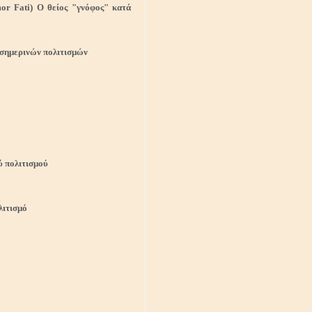
or Fati) Ο θείος "γνόφος" κατά
 σημερινών πολιτισμών
ού πολιτισμού
λιτισμό