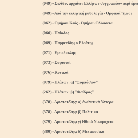
(049) - Σελίδες αρχαίων Ελλήνων συγγραφέων περί έρ
(049) - Από την ελληνική μυθολογία - Ορφικοί Ύμνοι
(062) - Ομήρου Ιλιάς - Ομήρου Οδύσσεια
(066) - Ησίοδος
(069) - Παρμενίδης ο Ελεάτης
(071) - Εμπεδοκλής
(073) - Σοφισταί
(076) - Κυνικοί
(079) - Πλάτων: α) "Συμπόσιον"
(262) - Πλάτων: β) "Φαίδρος"
(378) - Αριστοτέλης: α) Αναλυτικά Υστερα
(378) - Αριστοτέλης: β) Πολιτικά
(379) - Αριστοτέλης: γ) Ηθικά Νικομαχεια
(380) - Αριστοτέλης: δ) Μεταφυσικά