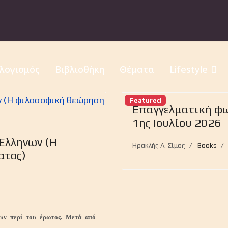
λογισμός
Βιβλιοθήκη
Θέματα
Lifestyle
Previous
Featured
Eπαγγελματική φ
1ης Ιουλίου 2026
Ελληνων (H
Ηρακλής Α. Σίμος
Books
ατος)
φων περί του έρωτος. Μετά από