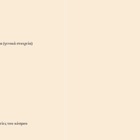
α (γενικά στοιχεία)
νείες του κόσμου