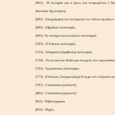
(661) - Η σωτηρία και ο έρως του πεπρωμένου ( Am
Διονύσιο Αρεοπαγίτη
(682) - Σκιγράφηση του πνεύματος των άλλων μεγάλων
(682) - Εβραϊκός πολιιτσμός
(692) -Το πνεύμα του κινεζικού πολιτισμού
(705) - Ο Ινδικός πολιτισμός
(723) - Ισλαμικός (Αραβικός) πολιτισμός
(734) - Τα γενικά και ιδιάιτερα στοιχεία του ευρωπαϊκ
(761) - Αερικάνικος πολιτισμός
(775) - Επίλογος. Συγκριτική μελέτη με τον ελληνικό πο
(787) - Conclusion (γαλλιστί)
(801) - Conclusion (αγγλιστί)
(811) - Βιβλιογραφια
(811) - Πηγές