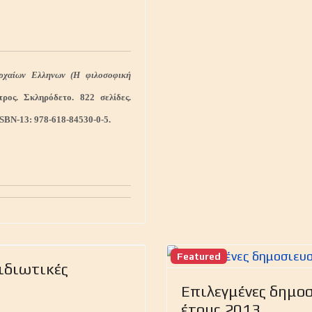
χαίων Ελληνων (H φιλοσοφική
ρος. Σκληρόδετο. 822 σελίδες.
ISBN-13: 978-618-84530-0-5.
Next
Featured
ιδιωτικές
Επιλεγμένες δημο
έτους 2013