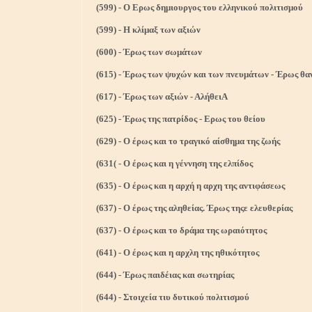
(599) - Ο Ερως δημιουργος του ελληνικού πολιτισμού
(599) - Η κλίμαξ των αξιών
(600) - Έρως των σωμάτων
(615) - Έρως των ψυχών και των πνευμάτων - Έρως θα
(617) - Έρως των αξιών - ΑλήθειΑ
(625) - Έρως της πατρίδος - Ερως του θείου
(629) - Ο έρως και το τραγικό αίσθημα της ζωής
(631( - Ο έρως και η γέννηση της ελπίδος
(635) - Ο έρως και η αρχή η αρχη της αντιφάσεως
(637) - Ο έρως της αληθείας. Έρως τηςε ελευθερίας
(637) - Ο έρως και το δράμα της ωραιότητος
(641) - Ο έρως και η αρχλη της ηθικότητος
(644) - Έρως παιδέιας και σωτηρίας
(644) - Στοιχεία τιυ δυτικού πολιτισμού