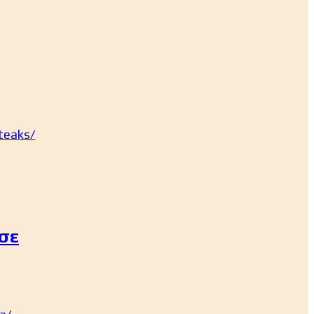
teaks/
σε