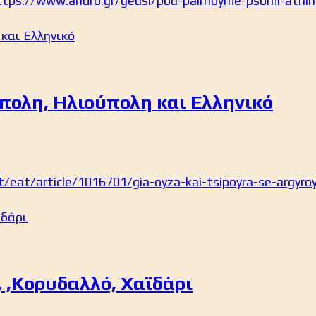
ttps://www.andro.gr/geusi/pou-pairnoyme-psomi-athin
ύπολη, Ηλιούπολη και Ελληνικό
t/eat/article/1016701/gia-oyza-kai-tsipoyra-se-argyroyp
 ,Κορυδαλλό, Χαϊδάρι