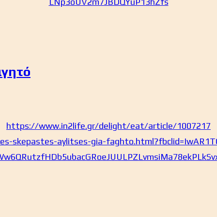
LNp3oUV2m7JBDQYuP13hZfs
αγητό
https://www.in2life.gr/delight/eat/article/1007217
ies-skepastes-aylitses-gia-faghto.html?fbclid=IwAR1
Ww6QRutzfHDb5ubacGRoeJUULPZLvmsiMa78ekPLkSv