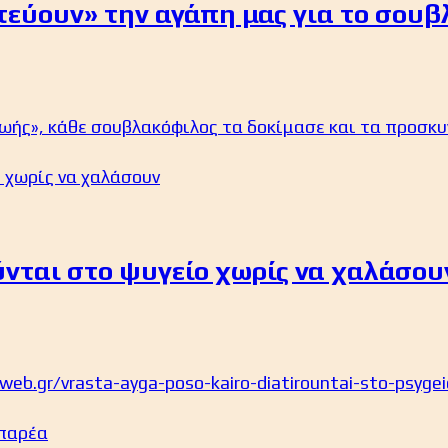
τεύουν» την αγάπη μας για το σουβ
ζωής», κάθε σουβλακόφιλος τα δοκίμασε και τα προσκυ
ύνται στο ψυγείο χωρίς να χαλάσου
eb.gr/vrasta-ayga-poso-kairo-diatirountai-sto-psygei