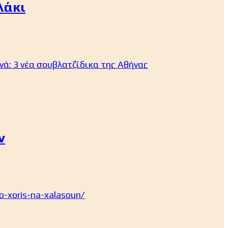
λάκι
νά: 3 νέα σουβλατζίδικα της Αθήνας
ν
o-xoris-na-xalasoun/