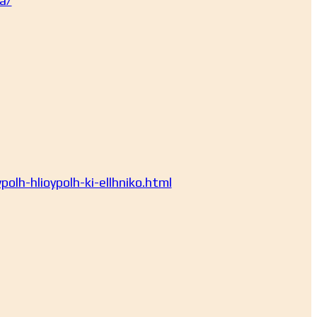
a/
olh-hlioypolh-ki-ellhniko.html