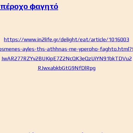
υπέροχο φαγητό
https://www.in2life.gr/delight/eat/article/1016003
osmenes-ayles-ths-athhnas-me-yperoho-faghto.html?f
IwAR277RZYv2BUKipE7Z2NcQK3eQzUiYN91bkTDVu2
RJwxabkbGtG9NfDlRpg