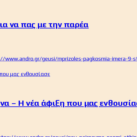
ια να πας με την παρέα
://www.andro.gr/geusi/mprizoles-pagkosmia-imera-9-s
να – Η νέα άφιξη που μας ενθουσία