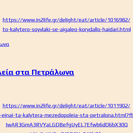
https://www.in2life.gr/delight/eat/article/1016982/
to-kalytero-soyvlaki-se-aigaleo-korydallo-haidari.html
λεία στα Πετράλωνα
https://www.in2life.gr/delight/eat/article/1011902/
-einai-ta-kalytera-mezedopoleia-sta-petralona.html?fb
IwAR3GmA3RVYaLGDBefgUyEL7Efwb6dO6bX30Q