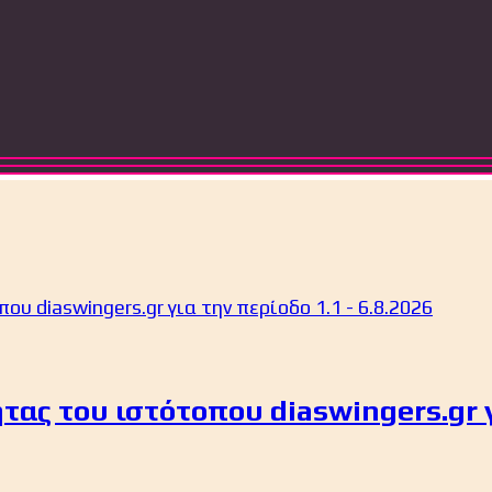
ας του ιστότοπου diaswingers.gr γι