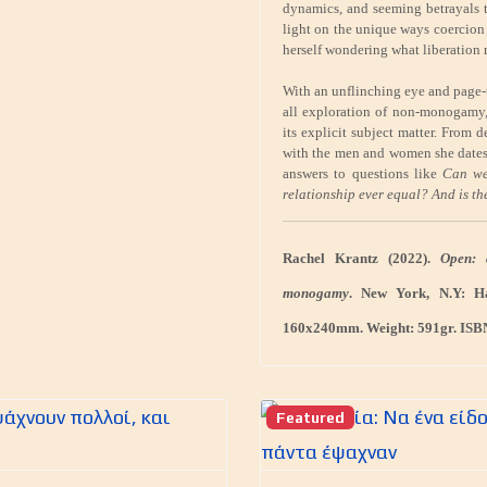
dynamics, and seeming betrayals t
light on the unique ways coercion 
herself wondering what liberation r
With an unflinching eye and page-
all exploration of non-monogamy,
its explicit subject matter. From d
with the men and women she dates, 
answers to questions like
Can we
relationship ever equal? And is th
Rachel Krantz (2022).
Open: 
monogamy
. New York, N.Y: H
160x240mm. Weight: 591gr. ISBN
Featured