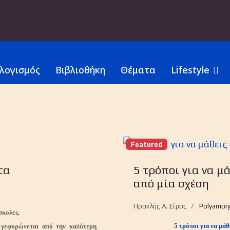
λογισμός
Βιβλιοθήκη
Θέματα
Lifestyle
Featured
τα
5 τρόποι για να μά
από μία σχέση
6
Ηρακλής Α. Σίμος
Polyamor
σκολες.
5 τρόποι για να μάθ
 γεφυρώνεται από την καλύτερη