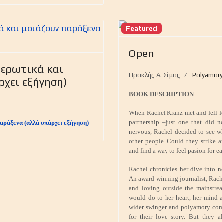
Featured
Open
 ερωτικά και
Ηρακλής Α. Σίμος
Polyamor
ρχει εξήγηση)
BOOK DESCRIPTION
6
When Rachel Kranz met and fell fo
partnership –just one that did n
παράξενα (αλλά υπάρχει εξήγηση)
nervous, Rachel decided to see wh
other people. Could they strike 
and find a way to feel pasion for
Rachel chronicles her dive into
An award-winning journalist, Rach
and loving outside the mainstr
would do to her heart, her mind a
wider swinger and polyamory com
for their love story. But they 