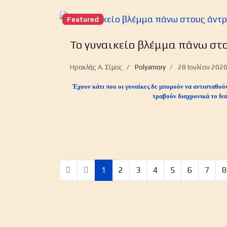
Featured
Το γυναικείο βλέμμα πάνω στο
Ηρακλής Α. Σίμος
Polyamory
28 Ιουλίου 202
Έχουν κάτι που οι γυναίκες δε μπορούν να αντισταθού
τραβούν διαχρονικά το f
1
2
3
4
5
6
7
8