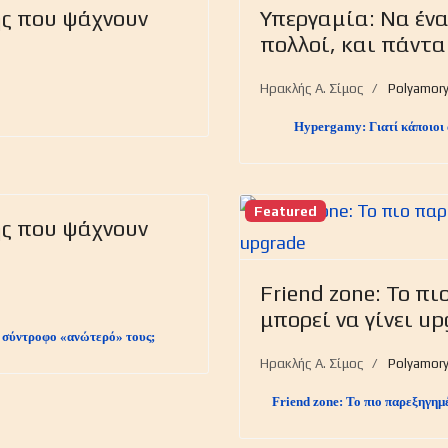
ης που ψάχνουν
Υπεργαμία: Να ένα
πολλοί, και πάντα
6
Ηρακλής Α. Σίμος
Polyamor
Hypergamy: Γιατί κάποιοι 
Featured
ης που ψάχνουν
Friend zone: Το πι
6
μπορεί να γίνει up
ν σύντροφο «ανώτερό» τους;
Ηρακλής Α. Σίμος
Polyamor
Friend zone: Το πιο παρεξηγημέ