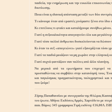
παιδεία, την ενημέρωση και την ευκολία επικοινωνίας
δικτύωσης.
Ποια είναι η ιδανική απόσταση μεταξύ των δύο συντρόφ
Τι κάνουμε όταν από εραστές γινόμαστε ξένοι στο ίδιο σ
Κι επιτέλους τι φταίει και καταλήγουμε συνήθως μόνοι.
Γιατί η σεξουαλικότητα απογοητεύει όλο και μεγαλύτε
Γιατί τόσο πολλοί άνθρωποι δυσκολεύονται να δώσουν 
Κι όταν το σεξ «απογειώνει» γιατί εξανεμίζεται τόσο γ
Γιατί τα παιδιά μοιάζουν να μη χωράνε στην ελληνική ο
Γιατί συχνά φαντάζουν σαν πολίτες από άλλο πλανήτη.
Να μερικά από τα ερωτήματα που επιχειρεί να 
προσπαθώντας να συμβάλει στην κατανόησή τους. Ένα
και παγκόσμιας πραγματικότητας, πολυχρηστικό και 
που ζούμε!
Ζήσης Παπαθανσίου με συνεργασία της Φλώρας Κασσαβ
του έρωτα
. Αθήνα: Εκδόσεις Αρμός. Χαρτόδετο με πτερύ
mm. Βάρος: 345 γραμμαρια.Τιμή εκδότη: €16,00Λ. ISB