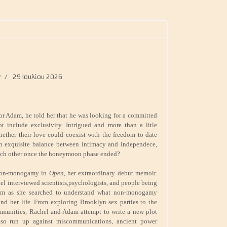
y
29 Ιουλίου 2026
r Adam, he told her that he was looking for a committed
ot include exclusivity. Intrigued and more than a litle
ether their love could coexist with the freedom to date
an exquisite balance between intimacy and independece,
 each other once the honeymoon phase ended?
 non-monogamy in
Open
, her extraordinary debut memoir.
el interviewed scientists,psychologists, and people being
eam as she searched to understand what non-monogamy
nd her life. From exploring Brooklyn sex parties to the
munities, Rachel and Adam attempt to write a new plot
also run up against miscommunications, ancient power