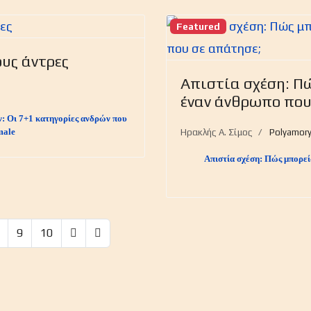
Featured
υς άντρες
Απιστία σχέση: Π
6
έναν άνθρωπο που
ν: Οι 7+1 κατηγορίες ανδρών που
emale
Ηρακλής Α. Σίμος
Polyamor
Απιστία σχέση: Πώς μπορεί
9
10