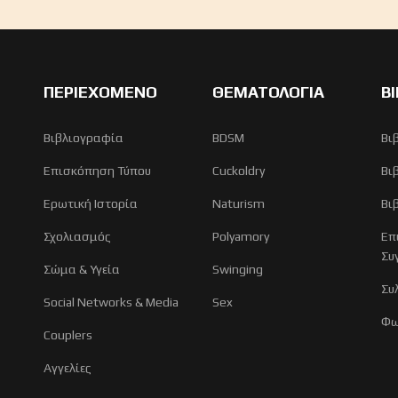
ΠΕΡΙΕΧΟΜΕΝΟ
ΘΕΜΑΤΟΛΟΓΙΑ
Β
Βιβλιογραφία
BDSM
Βι
Επισκόπηση Τύπου
Cuckoldry
Βι
Ερωτική Ιστορία
Naturism
Βι
Σχολιασμός
Polyamory
Επ
Συ
Σώμα & Υγεία
Swinging
Συ
Social Networks & Media
Sex
Φω
Couplers
Αγγελίες