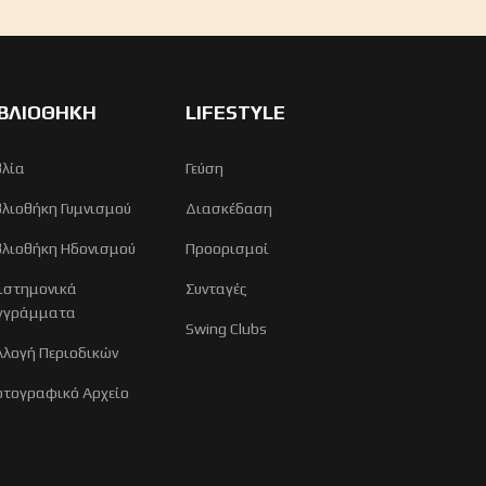
ΙΒΛΙΟΘΗΚΗ
LIFESTYLE
βλία
Γεύση
βλιοθήκη Γυμνισμού
Διασκέδαση
βλιοθήκη Ηδονισμού
Προορισμοί
ιστημονικά
Συνταγές
γγράμματα
Swing Clubs
λλογή Περιοδικών
τογραφικό Αρχείο