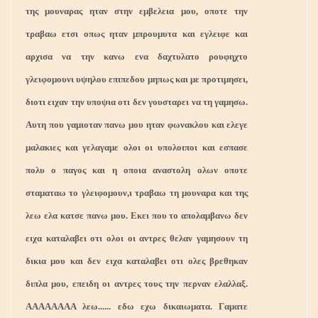
της μουναρας ηταν στην εμβελεια μου, οποτε την
τραβαω ετσι οπως ηταν μπρουμυτα και εγλειφε και
αρχισα να την κανω ενα δαχτυλατο ρουφηχτο
γλειφομουνι υψηλου επιπεδου μηπως και με προτιμησει,
διοτι ειχαν την υποψια οτι δεν γουσταρει να τη γαμησω.
Αυτη που γαμιοταν πανω μου ηταν φωνακλου και ελεγε
μαλακιες και γελαγαμε ολοι οι υπολοιποι και εσπασε
πολυ ο παγος και η οποια αναστολη ολων οποτε
σταματαω το γλειφομουν,ι τραβαω τη μουναρα και της
λεω ελα κατσε πανω μου. Εκει που το απολαμβανω δεν
ειχα καταλαβει οτι ολοι οι αντρες θελαν γαμησουν τη
δικια μου και δεν ειχα καταλαβει οτι ολες βρεθηκαν
διπλα μου, επειδη οι αντρες τους την περναν ελαλλαξ.
ΑΑΑΑΑΑΑΑ λεω...... εδω εχω δικαιωματα. Γαματε