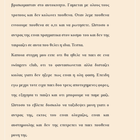
βρισκομασταν στο αυτοκινητο. Γαμιεται με ολους τους
τροπους και δεν κολωνει πουθενα. Οταν λεμε πουθενα
εννοουμε πουθενα σε ο,τι και να ρωτησετε. Ωστοσο ο
αντρας της ειναι πραγματικα στον κοσμο του και δεν της
ταιριαζει σε αυτα που θελει η ιδια. Τεσπα.
Καποια στιγμη μου ειπε οτι θα ηθελε να παει σε ενα
swingers club, οτι το φαντασιωνεται αλλα δισταζει
κιολας γιατι δεν ηξερε πως ειναι η ολη φαση. Επειδη
εγω μεχρι τοτε ειχα παει δυο τρεις αποτυχημενες φορες,
της εξηγησα τι παιζει και οτι μπορουμε να παμε μαζι.
Ωστοσο το εβλεπε δυσκολο να ταξιδεψει μονη γιατι ο
αντρας της, εκτος του ειναι ολοχαζος, ειναι και
αυστηρουλης και δεν της επιτρεπει να παει πουθενα
μονη της.