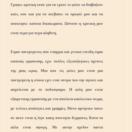
Γραφω κριτικη τοσο για να εχουν οι φιλοι να διαβαζουν
κατι, οσο και για να ανεβασω το προφιλ μου και να
αποκτησω καποια δικαιωματα. Ωστοσο η κριτικη μου
ειναι περα για περα αληθινη.
Ειμαι παντρεμενος απο επαρχια και γενικα επειδη ειμαι
καποιας εμφανισης, εχω πολλες εξωσυζυγικες σχεσεις
της μιας ωρας. Μια απο τις φιλες μου ειναι μια
παντρεμενη η οποια εχει εναν αντρα που την αγνοει και
ασχολειται με το ποδοσφαιρο. Η φιλη μου ειναι
εξαιρετικης εμφανισης με ενα απολυτα καυλωτικο σωμα,
με τελειες αναλογιες και γραμμες. Μονο αρνητικο πανω
σε αυτο ειναι η λιγο κακη ποιοτητα δερματος. Κατα τα
αλλα ειναι αψογη. Με αυτην σχεδον παντα