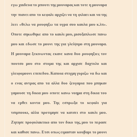
εγω χαιδευα το μπουτι της μουναρας και τοτε η μουναρα
την πιανει απο το κεφαλι αρχιζει να τη φιλαει και να της
λεει «θελω να ρουφηξω τα υγρα σου καυλα μου κ.λπ».
Οποτε σηκωθηκε απο το καυλι μου, μισοξαπλωσε πανω
μου και εδωσε το μουνι της για γλείψιμο στη μουναρα.
Η μουναρα ξεκινωντας εκανε κανα δυο ρουφηξιες τον
πουτσο μου στο στομα της και αρχισε δαχτυλο και
γλειφομουνι επιπεδου. Καποια στιγμη γυριζω να δω και
ο ενας αντρας απο τα αλλα δυο ζευγαρια που μπηκαν
γαμουσε τη δικια μου οποτε κανω νοημα στη δικια του
να ερθει κοντα μου. Της εσπρωξα το κεφαλι για
τσιμπουκι, αλλα προτιμησε να κατσει στο καυλι μου.
Ζητησε προφυλακτικο απο τον δικο της, μου το περασε
και καθισε πανω. Ετσι οπως ειμασταν κουβαρι το μουνι