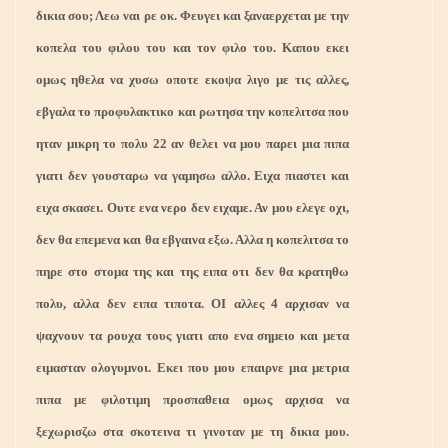
δικια σου; Λεω ναι ρε οκ. Φευγει και ξαναερχεται με την
κοπελα του φιλου του και τον φιλο του. Καπου εκει
ομως ηθελα να χυσω οποτε εκοψα λιγο με τις αλλες,
εβγαλα το προφυλακτικο και ρωτησα την κοπελιτσα που
ηταν μικρη το πολυ 22 αν θελει να μου παρει μια πιπα
γιατι δεν γουσταρω να γαμησω αλλο. Ειχα πιαστει και
ειχα σκασει. Ουτε ενα νερο δεν ειχαμε. Αν μου ελεγε οχι,
δεν θα επεμενα και θα εβγαινα εξω. Αλλα η κοπελιτσα το
πηρε στο στομα της και της ειπα οτι δεν θα κρατηθω
πολυ, αλλα δεν ειπα τιποτα. ΟΙ αλλες 4 αρχισαν να
ψαχνουν τα ρουχα τους γιατι απο ενα σημειο και μετα
ειμασταν ολογυμνοι. Εκει που μου επαιρνε μια μετρια
πιπα με φιλοτιμη προσπαθεια ομως αρχισα να
ξεχωρισζω στα σκοτεινα τι γινοταν με τη δικια μου.