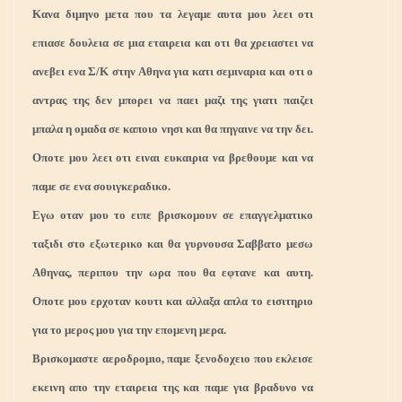
Κανα διμηνο μετα που τα λεγαμε αυτα μου λεει οτι
επιασε δουλεια σε μια εταιρεια και οτι θα χρειαστει να
ανεβει ενα Σ/Κ στην Αθηνα για κατι σεμιναρια και οτι ο
αντρας της δεν μπορει να παει μαζι της γιατι παιζει
μπαλα η ομαδα σε καποιο νησι και θα πηγαινε να την δει.
Οποτε μου λεει οτι ειναι ευκαιρια να βρεθουμε και να
παμε σε ενα σουιγκεραδικο.
Εγω οταν μου το ειπε βρισκομουν σε επαγγελματικο
ταξιδι στο εξωτερικο και θα γυρνουσα Σαββατο μεσω
Αθηνας, περιπου την ωρα που θα εφτανε και αυτη.
Οποτε μου ερχοταν κουτι και αλλαξα απλα το εισιτηριο
για το μερος μου για την επομενη μερα.
Βρισκομαστε αεροδρομιο, παμε ξενοδοχειο που εκλεισε
εκεινη απο την εταιρεια της και παμε για βραδυνο να