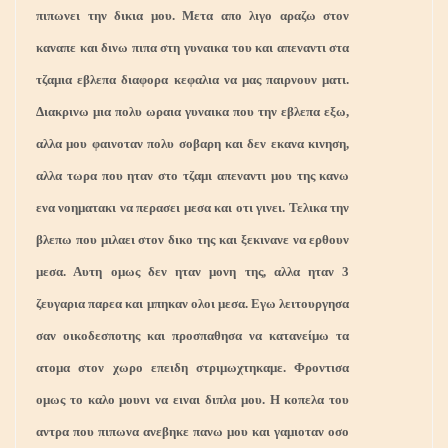
πιπωνει την δικια μου. Μετα απο λιγο αραζω στον
καναπε και δινω πιπα στη γυναικα του και απεναντι στα
τζαμια εβλεπα διαφορα κεφαλια να μας παιρνουν ματι.
Διακρινω μια πολυ ωραια γυναικα που την εβλεπα εξω,
αλλα μου φαινοταν πολυ σοβαρη και δεν εκανα κινηση,
αλλα τωρα που ηταν στο τζαμι απεναντι μου της κανω
ενα νοηματακι να περασει μεσα και οτι γινει. Τελικα την
βλεπω που μιλαει στον δικο της και ξεκινανε να ερθουν
μεσα. Αυτη ομως δεν ηταν μονη της, αλλα ηταν 3
ζευγαρια παρεα και μπηκαν ολοι μεσα. Εγω λειτουργησα
σαν οικοδεσποτης και προσπαθησα να κατανείμω τα
ατομα στον χωρο επειδη στριμωχτηκαμε. Φροντισα
ομως το καλο μουνι να ειναι διπλα μου. Η κοπελα του
αντρα που πιπωνα ανεβηκε πανω μου και γαμιοταν οσο