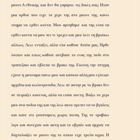
μουνι Α εθνικης και δεν θα γαμησω τις δικες σας; Ηταν
μια ορθια που ειχε το χερι της στο μουνι της, κανω
νοημα να ερθει κοντα. Μου αρνηθηκε και της ειπα να
ερθει κοντα να μου πει τι τρεχει και μου λεει τη βρισκω
αλλιως. Λεω ενταξει, αλλα ελα καθισε διπλα μας. Ηρθε
λοιπον και οπως καθισε ανεβασε το ενας της ποδι στο
τραπεζακι και εβλεπα το βρακι της. Εκεινη την στιγμη
εχυνε η μουναρα πανω μου και καποια αλλη μου εγλειφε
αρχιδια και κωλοτρυπιδα. Λεω σε αυτην με το βρακι δεν
σε πειραζει κανενας, αλλα να εισαι ανετη. Βαζω το χερι
μου στα ποδια της και της λεω αυτο πρεπει να το βγαλεις
και κανε οτι γουσταρεις χωρις πιεση. Της το τραβαω
λιγο και συνεχισε και αυτη και το εβγαλε και αρχισε να
δαχτυλιαζει το μουνι της το οποιο ειχε τρελα υγρα. Η