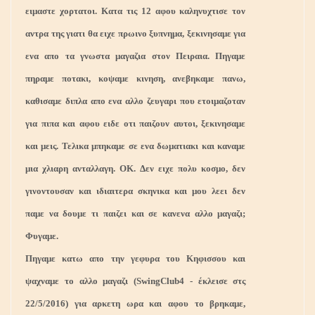
ειμαστε χορτατοι. Κατα τις 12 αφου καληνυχτισε τον
αντρα της γιατι θα ειχε πρωινο ξυπνημα, ξεκινησαμε για
ενα απο τα γνωστα μαγαζια στον Πειραια. Πηγαμε
πηραμε ποτακι, κοψαμε κινηση, ανεβηκαμε πανω,
καθισαμε διπλα απο ενα αλλο ζευγαρι που ετοιμαζοταν
για πιπα και αφου ειδε οτι παιζουν αυτοι, ξεκινησαμε
και μεις. Τελικα μπηκαμε σε ενα δωματιακι και καναμε
μια χλιαρη ανταλλαγη. ΟΚ. Δεν ειχε πολυ κοσμο, δεν
γινοντουσαν και ιδιαιτερα σκηνικα και μου λεει δεν
παμε να δουμε τι παιζει και σε κανενα αλλο μαγαζι;
Φυγαμε.
Πηγαμε κατω απο την γεφυρα του Κηφισσου και
ψαχναμε το αλλο μαγαζι (SwingClub4 - έκλεισε στς
22/5/2016) για αρκετη ωρα και αφου το βρηκαμε,