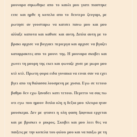
μουναρα σηκωθηκε απο το καυλι μου γιατι πιαστηκε
ειπε και ηρθε η κοπελα απο το δευτερο ζευγαρι, με
ρωτησε αν γουσταρω να κατσει πανω μου και μου
αλλαξε καποτα και καθισε και αυτη. Διπλα αυτη με το
βρακι αρχισε να βογγαει περιεργα και αρχισε να βγαζει
καταρρακτες απο το μουνι της. Η μουναρα σκυβει και
χωνει τη μουρη της εκει και φωναζε χυσε με μωρο μου
κτλ κτλ. Πρωτη φορα ειδα γυναικα να ειναι σαν να εχει
βγει απο τη θαλασσα λουσμενη με χυσια. Εγω σε τετοιο
βαθμο δεν εχω ξαναδει κατι τετοιο. Περιττο να σας πω
οτι εγω που ημουν διπλα ολη η δεξια μου πλευρα ηταν
μουσκεμα. Δεν με φτανει η ολη φαση ξαφνικα ερχεται
και με βρισκει ο μικρος. Σκυβει και μου λεει θες να
παιξεις με την κοπελα του φιλου μου και να παιξω με τη