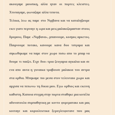
ακουγαμε μουσικη, αλλα ηταν οι πορτες κλειστες.
Χτυπαγαμε, φωναζαμε αλλα τιποτα.
Τελικα, λεω ας παμε στο Νιρβανα και να καταληξουμε
εκει γιατι περναγε η ωρα και μεις μαλακιζομασταν στους
δρομους. Παμε «Νιρβανα», μπαινουμε, κοσμος αρκετος.
Παιρνουμε ποτακι, κανουμε κανα δυο τσιγαρα και
σηκωθηκαμε να παμε στον χωρο πισω απο το μπαρ να
δουμε τι παιζει. Ειχε δυο–τρια ζευγαρια αγκαλια και σε
ενα απο αυτα η γυναικα τραβουσε μαλακια του αντρα
στα ορθια. Μπηκαμε πιο μεσα στον τελευταιο χωρο και
αρχισα να πιπωνω τη δικια μου. Εγω ορθιος και εκεινη
καθιστη. Καποια στιγμη στην πορτα σταθηκε μια κοπέλα
αδυνατουλα συμπαθητικη με κοντο φορεματακι και μας
κοιταγε και κυριολεκτικα ξερογλειφοτανε που μας