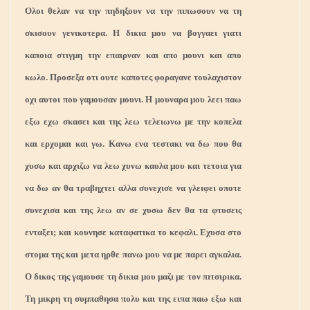
Ολοι θελαν να την πηδηξουν να την πιπωσουν να τη
σκισουν γενικοτερα. Η δικια μου να βογγαει γιατι
καποια στιγμη την επαιρναν και απο μουνι και απο
κωλο. Προσεξα οτι ουτε καποτες φοραγανε τουλαχιστον
οχι αυτοι που γαμουσαν μουνι. Η μουναρα μου λεει παω
εξω εχω σκασει και της λεω τελειωνω με την κοπελα
και ερχομαι και γω. Κανω ενα τεστακι να δω που θα
χυσω και αρχιζω να λεω χυνω καυλα μου και τετοια για
να δω αν θα τραβηχτει αλλα συνεχισε να γλειφει οποτε
συνεχισα και της λεω αν σε χυσω δεν θα τα φτυσεις
ενταξει; και κουνησε καταφατικα το κεφαλι. Εχυσα στο
στομα της και μετα ηρθε πανω μου να με παρει αγκαλια.
Ο δικος της γαμουσε τη δικια μου μαζι με τον πιτσιρικα.
Τη μικρη τη συμπαθησα πολυ και της ειπα παω εξω και