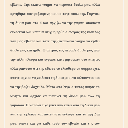
εβλεπε. Της εκανα νοημα να περασει διπλα μας, αλλα
αρνηθηκε σαν φοβισμενη και κοιταγε πισω της. Γυρναω
τη δικια μου στα 4 και αρχιζω να την γαμαω ακαποτα
εννοειται και καποια στιγμη ηρθε ο αντρας της κοπελας
που μας εβλεπε και τοτε της ξαναεκανα νοημα να ερθει
διπλα μας και ηρθε. Ο αντρας της περασε διπλα μας απο
την αλλη πλευρα και εγραφε κατι μηνυματα στο κινητο,
αλλα φαινεται οτι της εδωσε το ελευθερο να συμμετεχει,
οποτε αρχισε να χαιδευει τη δικια μου, να φιλιουνται και
να της βαζει δαχτυλα. Μετα απο λιγο ο τυπος αφησε το
κινητο και αρχισε να πιπωνει τη δικια μου ενω τη
γαμουσα. Η κοπελα ειχε μπει απο κατω απο τη δικια μου
και την εγλειφε και ποτε–ποτε εγλειφε και τα αρχιδια
μου, οποτε και γω καθε τοσο τον εβγαζα και της τον