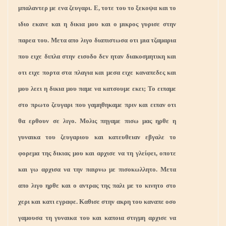
μπαλαντερ με ενα ζευγαρι. Ε, τοτε του το ξεκοψα και το
ιδιο εκανε και η δικια μου και ο μικρος γυρισε στην
παρεα του. Μετα απο λιγο διαπιστωσα οτι μια τζαμαρια
που ειχε διπλα στην εισοδο δεν ηταν διακοσμητικη και
οτι ειχε πορτα στα πλαγια και μεσα ειχε καναπεδες και
μου λεει η δικια μου παμε να κατσουμε εκει; Το ειπαμε
στο πρωτο ζευγαρι που γαμηθηκαμε πριν και ειπαν οτι
θα ερθουν σε λιγο. Μολις πηγαμε πισω μας ηρθε η
γυναικα του ζευγαριου και κατευθειαν εβγαλε το
φορεμα της δικιας μου και αρχισε να τη γλείφει, οποτε
και γω αρχισα να την παιρνω με πισοκωλλητο. Μετα
απο λιγο ηρθε και ο αντρας της παλι με το κινητο στο
χερι και κατι εγραφε. Καθισε στην ακρη του καναπε οσο
γαμουσα τη γυναικα του και καποια στιγμη αρχισε να