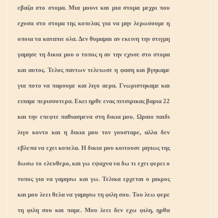
εβαζα στο στομα. Μια μουνι και μια στομα μεχρι που
εχυσα στο στομα της κοπελας για να μην λερωσουμε η
οποια τα καταπιε ολα. Δεν θυμαμαι αν εκεινη την στιγμη
γαμησε τη δικια μου ο τυπος η αν την εχυσε στο στομα
και αυτος. Τελος παντων τελειωσε η φαση και βγηκαμε
για ποτο να παρουμε και λιγο αερα. Γνωριστηκαμε και
ειπαμε περισσοτερα. Εκει ηρθε ενας πιτσιρικας βαρια 22
και την επεφτε παθιασμενα στη δικια μου. Ωραιο παιδι
λιγο κοντο και η δικια μου τον γουσταρε, αλλα δεν
εβλεπα να εχει κοπελα. Η δικια μου κοιτουσε μηπως της
δωσω το ελευθερο, και γω εψαχνα να δω τι εχει φερει ο
τυπος για να γαμησω και γω. Τελικα ερχεται ο μικρος
και μου λεει θελα να γαμησω τη φιλη σου. Του λεω φερε
τη φιλη σου και παμε. Μου λεει δεν εχω φιλη, ηρθα