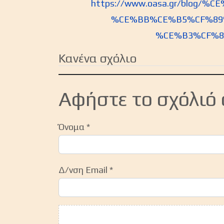
https://www.oasa.gr/blo
%CE%BB%CE%B5%CF%89
%CE%B3%CF%8
Κανένα σχόλιο
Αφήστε το σχόλιό
Όνομα
*
Δ/νση Email
*
Κείμενο Σχολίου
*