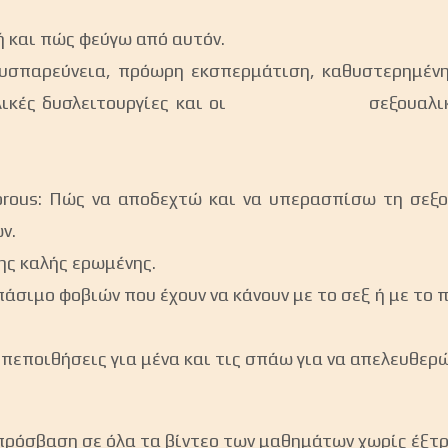
τή και πώς φεύγω από αυτόν.
 δυσπαρεύνεια, πρόωρη εκσπερμάτιση, καθυστερημ
ξουαλικές δυσλειτουργίες και οι σεξουαλικές δ
orous: Πώς να αποδεχτώ και να υπερασπίσω τη
ν.
ης καλής ερωμένης.
, σπάσιμο φοβιών που έχουν να κάνουν με το σεξ ή
κές πεποιθήσεις για μένα και τις σπάω για να απε
 πρόσβαση σε όλα τα βίντεο των μαθημάτων χωρίς έξτ