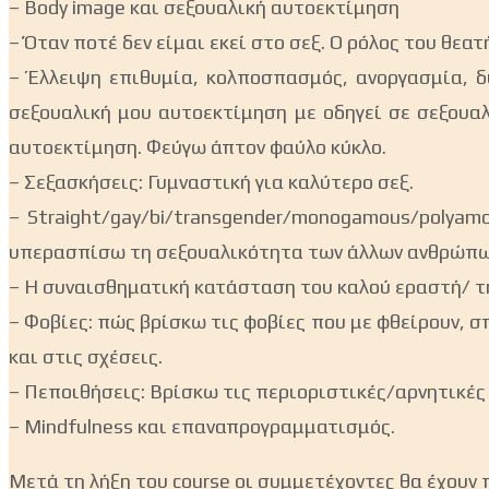
– Body image και σεξουαλική αυτοεκτίμηση
– Όταν ποτέ δεν είμαι εκεί στο σεξ. Ο ρόλος του θεα
– Έλλειψη επιθυμία, κολποσπασμός, ανοργασμία,
σεξουαλική μου αυτοεκτίμηση με οδηγεί σε σε
αυτοεκτίμηση. Φεύγω άπτον φαύλο κύκλο.
– Σεξασκήσεις: Γυμναστική για καλύτερο σεξ.
– Straight/gay/bi/transgender/
monogamous/polyam
υπερασπίσω τη σεξουαλικότητα των άλλων ανθρώπω
– Η συναισθηματική κατάσταση του καλού εραστή/ τ
– Φοβίες: πώς βρίσκω τις φοβίες που με φθείρουν
και στις σχέσεις.
– Πεποιθήσεις: Βρίσκω τις περιοριστικές/αρνητι
– Mindfulness και επαναπρογραμματισμός.
Μετά τη λήξη του course οι συμμετέχοντες θα έχουν