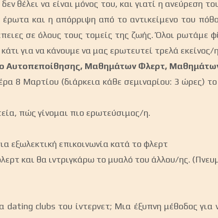
δεν θέλει να είναι μόνος του, και γιατί η ανεύρεση 
 έρωτα και η απόρριψη από το αντικείμενο του πόθ
ειες σε όλους τους τομείς της ζωής. Όλοι ρωτάμε φί
 κάτι για να κάνουμε να μας ερωτευτεί τρελά εκείνος/η
ιο Αυτοπεποίθησης, Μαθημάτων Φλερτ, Μαθημάτω
ρα 8 Μαρτίου (διάρκεια κάθε σεμιναρίου: 3 ώρες) το
τεία, πώς γίνομαι πιο ερωτεύσιμος/η.
για εξωλεκτική επικοινωνία κατά το φλερτ
λερτ και θα ιντριγκάρω το μυαλό του άλλου/ης. (Πνευ
ating clubs του ίντερνετ; Μια έξυπνη μέθοδος για ν