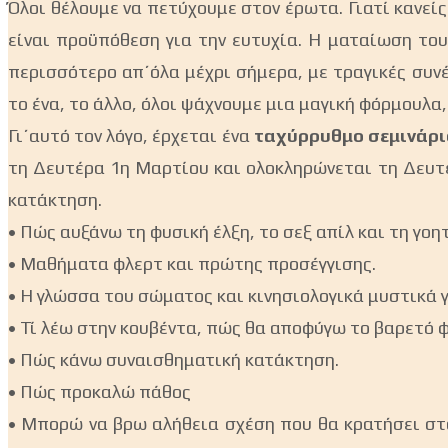
Όλοι θέλουμε να πετύχουμε στον έρωτα. Γιατί κανείς 
είναι προϋπόθεση για την ευτυχία. Η ματαίωση του
περισσότερο απ΄όλα μέχρι σήμερα, με τραγικές συνέπ
το ένα, το άλλο, όλοι ψάχνουμε μια μαγική φόρμουλα,
Γι΄αυτό τον λόγο, έρχεται ένα
ταχύρρυθμο σεμινάρ
τη Δευτέρα 1η Μαρτίου και ολοκληρώνεται τη Δευτέ
κατάκτηση.
• Πώς αυξάνω τη φυσική έλξη, το σεξ απίλ και τη γοη
• Mαθήματα φλερτ και πρώτης προσέγγισης.
• Η γλώσσα του σώματος και κινησιολογικά μυστικά 
• Τί λέω στην κουβέντα, πώς θα αποφύγω το βαρετό φ
• Πώς κάνω συναισθηματική κατάκτηση.
• Πώς προκαλώ πάθος
• Μπορώ να βρω αλήθεια σχέση που θα κρατήσει στα d