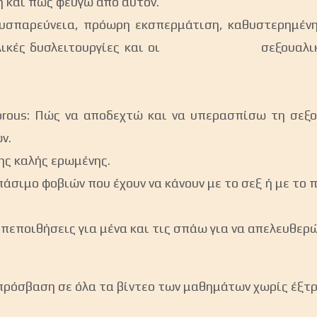
τή και πώς φεύγω από αυτόν.
 δυσπαρεύνεια, πρόωρη εκσπερμάτιση, καθυστερημ
ξουαλικές δυσλειτουργίες και οι σεξουαλικές δ
orous: Πώς να αποδεχτώ και να υπερασπίσω τη
ν.
ης καλής ερωμένης.
, σπάσιμο φοβιών που έχουν να κάνουν με το σεξ ή
κές πεποιθήσεις για μένα και τις σπάω για να απε
 πρόσβαση σε όλα τα βίντεο των μαθημάτων χωρίς έξτ