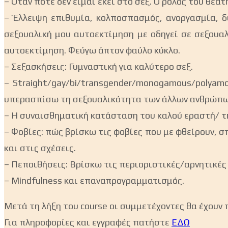
– Όταν ποτέ δεν είμαι εκεί στο σεξ. Ο ρόλος του θεα
– Έλλειψη επιθυμία, κολποσπασμός, ανοργασμία,
σεξουαλική μου αυτοεκτίμηση με οδηγεί σε σε
αυτοεκτίμηση. Φεύγω άπτον φαύλο κύκλο.
– Σεξασκήσεις: Γυμναστική για καλύτερο σεξ.
– Straight/gay/bi/transgender/
monogamous/polyam
υπερασπίσω τη σεξουαλικότητα των άλλων ανθρώπω
– Η συναισθηματική κατάσταση του καλού εραστή/ τ
– Φοβίες: πώς βρίσκω τις φοβίες που με φθείρουν
και στις σχέσεις.
– Πεποιθήσεις: Βρίσκω τις περιοριστικές/αρνητι
– Mindfulness και επαναπρογραμματισμός.
Μετά τη λήξη του course οι συμμετέχοντες θα έχουν
Για πληροφορίες και εγγραφές πατήστε
ΕΔΩ